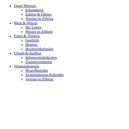
Unser Weinort
Information
Zahlen & Fakten
Vereine in Zöbing
Wein & Winzer
Die Lagen
Winzer in Zöbing
Essen & Trinken
Gasthöfe
Heurige
Heurigenkalender
Urlaub & Ausflug
Sehenswürdigkeiten
Zimmervermieter
Veranstaltungen
News/Berichte
Veranstaltungs-Kalender
Vereine in Zöbing