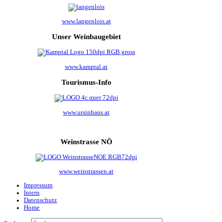
www.langenlois.at
Unser Weinbaugebiet
www.kamptal.at
Tourismus-Info
www.ursinhaus.at
Weinstrasse NÖ
www.weinstrassen.at
Impressum
Intern
Datenschutz
Home